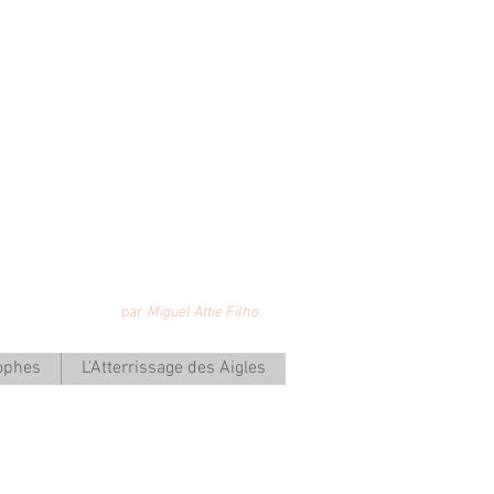
les Arabes
par
Miguel Attie Filho
ophes
L'Atterrissage des Aigles