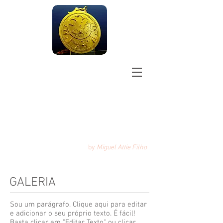
Falsafa:
Philosophy
among the Arabs
الفلسفة
by
Miguel Attie Filho
GALERIA
Sou um parágrafo. Clique aqui para editar
e adicionar o seu próprio texto. É fácil!
Basta clicar em "Editar Texto" ou clicar