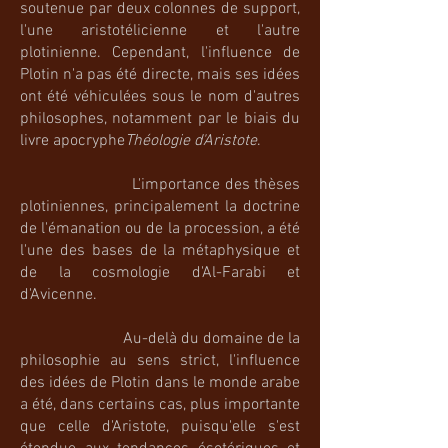
soutenue par deux colonnes de support,
l'une aristotélicienne et l'autre
plotinienne. Cependant, l'influence de
Plotin n'a pas été directe, mais ses idées
ont été véhiculées sous le nom d'autres
philosophes, notamment par le biais du
livre apocryphe
Théologie d'Aristote
.
​
L'importance des thèses
plotiniennes, principalement la doctrine
de l'émanation ou de la procession, a été
l'une des bases de la métaphysique et
de la cosmologie d'Al-Farabi et
d'Avicenne.
Au-delà du domaine de la
philosophie au sens strict, l'influence
des idées de Plotin dans le monde arabe
a été, dans certains cas, plus importante
que celle d'Aristote, puisqu'elle s'est