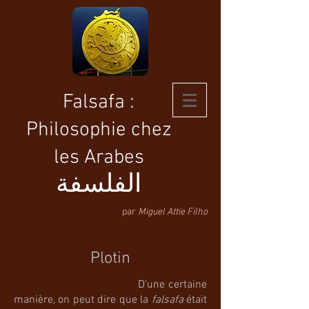
Falsafa :
Philosophie chez
les Arabes
الفلسفة
par
Miguel Attie Filho
Plotin
D'une certaine
manière, on peut dire que la
falsafa
était