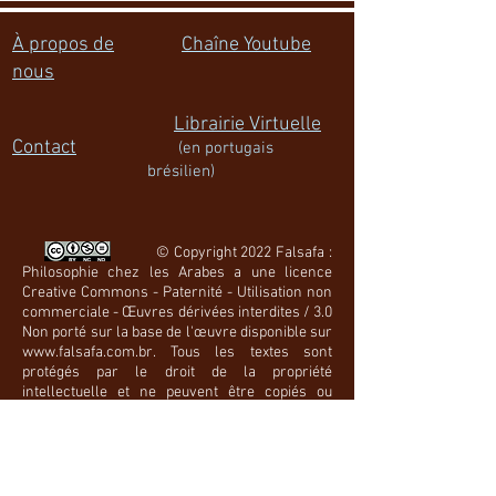
À propos de
Chaîne Youtube
nous
Librairie Virtuelle
Contact
(en portugais
brésilien)
© Copyright 2022 Falsafa :
Philosophie chez les Arabes a une licence
Creative Commons - Paternité - Utilisation non
commerciale - Œuvres dérivées interdites / 3.0
Non porté sur la base de l'œuvre disponible sur
www.falsafa.com.br
. Tous les textes sont
protégés par le droit de la propriété
intellectuelle et ne peuvent être copiés ou
reproduits sans autorisation. L'utilisation de ce
site Web est autorisée uniquement à des fins
scolaires et personnelles, et la
commercialisation de parties de celui-ci sous
quelque forme ou prétexte que ce soit est