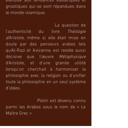
étendue aux tendances ésotériques et
gnostiques qui se sont répandues dans
le monde islamique.
​
La question de
l'authenticité du livre
Théologie
d'Aristote
, même si elle était mise en
doute par des penseurs arabes tels
qu'Al-Razi et Avicenne, est restée aussi
décisive que l'œuvre
Métaphysique
d'Aristote, et d'une grande utilité
lorsqu'on cherchait à harmoniser la
philosophie avec la religion ou d'unifier
toute la philosophie en un seul système
d'idées.
Plotin est devenu connu
parmi les Arabes sous le nom de « Le
Maître Grec ».